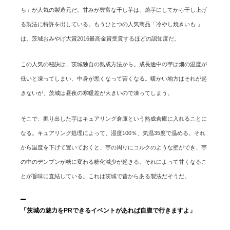
ち」が人気の製造元だ。甘みが豊富な干し芋は、焼芋にしてから干し上げ
る製法に特許を出している。もうひとつの人気商品「冷やし焼きいも 」
は、茨城おみやげ大賞2016最高金賞受賞するほどの認知度だ。
この人気の秘訣は、茨城独自の熟成方法から。成長途中の芋は畑の温度が
低いと凍ってしまい、中身が黒くなって苦くなる。暖かい地方はそれが起
きないが、茨城は昼夜の寒暖差が大きいので凍ってしまう。
そこで、掘り出した芋はキュアリング倉庫という熟成倉庫に入れることに
なる。キュアリング処理によって、湿度100％、気温35度で温める。それ
から温度を下げて置いておくと、芋の周りにコルクのような壁ができ、芋
の中のデンプンが糖に変わる糖化減少が起きる。それによって甘くなるこ
とが旨味に直結している。これは茨城で昔からある製法だそうだ。
「茨城の魅力をPRできるイベントがあれば自腹で行きますよ」