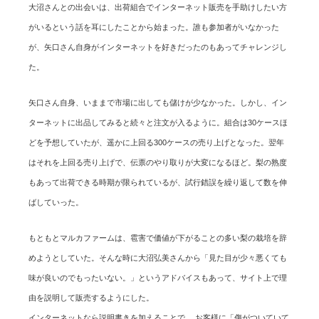
大沼さんとの出会いは、出荷組合でインターネット販売を手助けしたい方
がいるという話を耳にしたことから始まった。誰も参加者がいなかった
が、矢口さん自身がインターネットを好きだったのもあってチャレンジし
た。
矢口さん自身、いままで市場に出しても儲けが少なかった。しかし、イン
ターネットに出品してみると続々と注文が入るように。組合は30ケースほ
どを予想していたが、遥かに上回る300ケースの売り上げとなった。翌年
はそれを上回る売り上げで、伝票のやり取りが大変になるほど。梨の熟度
もあって出荷できる時期が限られているが、試行錯誤を繰り返して数を伸
ばしていった。
もともとマルカファームは、雹害で価値が下がることの多い梨の栽培を辞
めようとしていた。そんな時に大沼弘美さんから「見た目が少々悪くても
味が良いのでもったいない。」というアドバイスもあって、サイト上で理
由を説明して販売するようにした。
インターネットなら説明書きを加えることで 、お客様に「傷がついていて