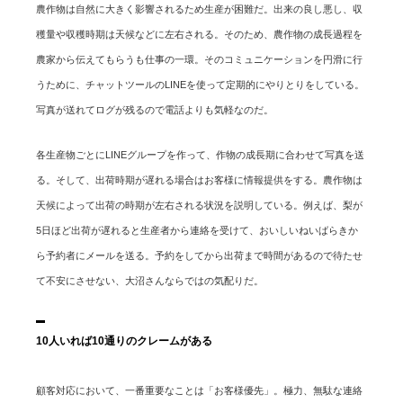
農作物は自然に大きく影響されるため生産が困難だ。出来の良し悪し、収
穫量や収穫時期は天候などに左右される。そのため、農作物の成長過程を
農家から伝えてもらうも仕事の一環。そのコミュニケーションを円滑に行
うために、チャットツールのLINEを使って定期的にやりとりをしている。
写真が送れてログが残るので電話よりも気軽なのだ。
各生産物ごとにLINEグループを作って、作物の成長期に合わせて写真を送
る。そして、出荷時期が遅れる場合はお客様に情報提供をする。農作物は
天候によって出荷の時期が左右される状況を説明している。例えば、梨が
5日ほど出荷が遅れると生産者から連絡を受けて、おいしいねいばらきか
ら予約者にメールを送る。予約をしてから出荷まで時間があるので待たせ
て不安にさせない、大沼さんならではの気配りだ。
10人いれば10通りのクレームがある
顧客対応において、一番重要なことは「お客様優先」。極力、無駄な連絡