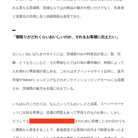
れも育ちも茨城県。茨城ならではの商品の魅力や想いだけでなく、生産者
と流通元の共鳴し合う信頼関係も発見できた。
「朝取りがどれくらいおいしいのか、それをお客様に伝えたい」
おいしいねいばらきのサイトには、茨城産のみの特産品が並ぶ。梨、巨
峰、とうもろこしなど、その季節ならではの旬の農作物が、時期によって
入れ替わり季節感が楽しめる。これらはオフィシャルサイト以外に、楽天
市場やYahoo!ショッピングなどのオンラインショッピングモールにも流通
させ、茨城県の魅力を全国に伝えている。
いちばんのこだわりは、なんといってもおいしさと品質。スーパーマーケ
ットに出回る青果は、流通の問題もあって早採りのものが多い。しかし、
どうしても
完熟の美味しさを伝えたい。
そのために収穫したその日のうち
に農家から発送することで、産地直送でお客様の自宅まで鮮度を保ったま