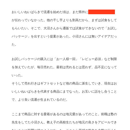
おいしいねいばらきで流通を始めた頃は、まだ県外に
干し芋の美味しさ
が伝わっていなかった。他の干し芋よりも割高だから、まずは試食をして
もらいたい。そこで、大沼さんから通販では試食ができないので「お試し
パッケージ」を出すという提案があった。小沼さんには無いアイデアだっ
た。
お試しパッケージの購入には「お一人様一回」「レビュー必須」など制限
を加えていたが、毎日売れた。最初は売れるとは思わず、品不足になって
いった。
そうして売れ行きはギフトセットなど他の商品に派生していき、現在はお
いしいねいばらきを代表する商品にまでなった。お互いに話をし合うこと
で、より良い流通が生まれているのだ。
ここまで商品に対する愛着があるのは地元愛があってのこと。前職は塾の
先生をしてた小沼さん。教え子の高校生たちが地元の良さをアピールでき