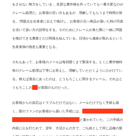
をさせない努力をしている 。良質な農作物を作っていても一番大変なのが
クレーム処理だ。お客様の言い分もあるが、理解してもらうまで時間が掛
る。 問題点を生産者に伝えて検討し、お客様の元へ商品が届いた時の写真
を頂いて扱い方の説明をする。そのためにクレームが来た際に一緒に問題
を検討できる農家とだけ関係を結んでいる。日頃から連絡が取れるという
生産者側の熱意も重要となる。
それもあって、お客様のメールは毎回開くまで緊張する。とくに農作物特
有のクレーム処理は丁寧にお答えし、理解していただくように心がけてい
る。例えば過去にあったのは、とうもろこしに関するクレーム。それはと
うもろこしの
皮
が原因のものだった。
お客様からの反応はトラブルだけではない。メールだけでなく手紙も届
く。梨のファンのお客様から届いた手紙には、
「病床に伏せている娘が亡
くなる前に大好きだった梨の汁を飲ませた」
と書かれていた。この手紙の
内容に心を打たれて、翌年、大沼さんの方で、ご仏前として同じ品種の梨