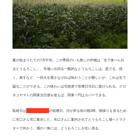
夏が始まりたての7月中旬。この季節のいち推しの作物は「生で食べられ
るとうもろこし」。市場に出回る一般的なとうもろこしは、茹でる、焼
く、蒸すなど、一回火を通さなければ味わうことが難しいが、これは生で
齧ることができる。この味わいは宅急便で収穫日当日に届けられる。クロ
ネコヤマトの関東当日便を使えば、関東一円はカバーできる。
取材日は
とうもろこし
の収穫日。日が昇る前の朝2時、朝採りを見るため
に矢口さん宅に集合した。矢口さんに案内されてとうもろこし畑へトラク
ターで向かう。畑の一角には、とうもろこしが生い茂る。