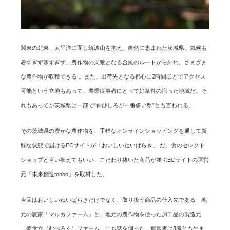
関東の北東、太平洋に面し筑波山を抱え、自然に恵まれた茨城県。気候も
暑すぎず寒すぎず、農作物の天敵となる台風のルートから外れ、さまざま
な農作物が収穫できる 。また、出荷先となる都心に2時間ほどでアクセス
可能という立地もあって、農業従事者にとって好条件の揃った地域だ。そ
れもあってか茨城県は一部で“伸びしろが一番多い県”とも言われる。
その茨城県の豊かな農作物を、手軽なオンラインショッピングを通して新
鮮な状態で届けるECサイトが「おいしいねいばらき」 だ。食のセレクト
ショップと言い換えてもいい、こだわり抜いた商品が並ぶECサイトの運営
元「未来創造tonbo」を取材した。
今回はおいしいねいばらきだけでなく、取り扱う商品の仕入先である、地
元の農家「マルカファーム」と、地元の農作物を使った加工品の製造元
「夢食六（むべろく）ファーム」にも話を伺った。運営者は3者とも生ま