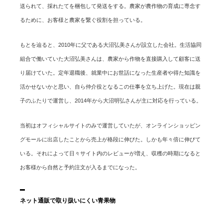
送られて、採れたてを梱包して発送をする。農家が農作物の育成に専念す
るために、お客様と農家を繋ぐ役割を担っている。
もとを辿ると、2010年に父である大沼弘美さんが設立した会社。生活協同
組合で働いていた大沼弘美さんは、農家から作物を直接購入して顧客に送
り届けていた。定年退職後、就業中にお世話になった生産者や得た知識を
活かせないかと思い、自ら仲介役となるこの仕事を立ち上げた。現在は親
子のふたりで運営し、2014年から大沼明弘さんが主に対応を行っている。
当初はオフィシャルサイトのみで運営していたが、オンラインショッピン
グモールに出店したことから売上が格段に伸びた。しかも年々倍に伸びて
いる。それによって日々サイト内のレビューが増え、収穫の時期になると
お客様から自然と予約注文が入るまでになった。
ネット通販で取り扱いにくい青果物