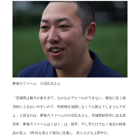
夢食六ファーム 小沼広太さん
「茨城県は魅力が多すぎて、なかなかアピールができない。都会に近く経
済的にうるおいやすいので、特産物を強調しなくても賄えてしまうんです
よ」と語るのは、夢食六ファームの小沼広太さん。茨城県鉾田市にある直
売所「夢食六ファームほくほく」は、焼芋、干し芋だけでなく地元の特産
品が並ぶ。3年目を迎えて地元に定着し、売り上げも上昇中だ。