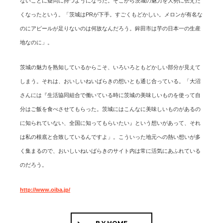
ないことに疑問に持つようになった。そこから茨城の魅力を大勢に伝えた
くなったという。「茨城はPRが下手。すごくもどかしい。メロンが有名な
のにアピールが足りないのは何故なんだろう。鉾田市は芋の日本一の生産
地なのに」。
茨城の魅力を熟知しているからこそ、いろいろともどかしい部分が見えて
しまう。それは、おいしいねいばらきの想いとも通じ合っている。「大沼
さんには『生活協同組合で働いている時に茨城の美味しいものを使って自
分はご飯を食べさせてもらった。茨城にはこんなに美味しいものがあるの
に知られていない、全国に知ってもらいたい』という想いがあって、それ
は私の根底と合致しているんですよ」。こういった地元への熱い想いが多
く集まるので、おいしいねいばらきのサイト内は常に活気にあふれている
のだろう。
http://www.oiba.jp/