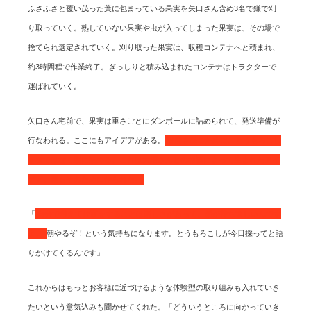
ふさふさと覆い茂った葉に包まっている果実を矢口さん含め3名で鎌で刈
り取っていく。熟していない果実や虫が入ってしまった果実は、その場で
捨てられ選定されていく。刈り取った果実は、収穫コンテナへと積まれ、
約3時間程で作業終了。ぎっしりと積み込まれたコンテナはトラクターで
運ばれていく。
矢口さん宅前で、果実は重さごとにダンボールに詰められて、発送準備が
行なわれる。ここにもアイデアがある。
鮮度を保つために、とうもろこし
を横ではなく縦に詰める。これは大沼さんとの相談によって生まれたアイ
デア。箱もそのために作られた。
「
自分で考えて仕事をすることは楽しさがあって、朝が待ち遠しいんです
よ。
朝やるぞ！という気持ちになります。とうもろこしが今日採ってと語
りかけてくるんです」
これからはもっとお客様に近づけるような体験型の取り組みも入れていき
たいという意気込みも聞かせてくれた。「どういうところに向かっていき