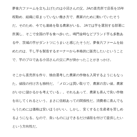
夢食六ファームを立ち上げたのは小沼さんの父。JAの直売所で店長を15年
程勤め、組織に収まっていない働き方で、農家のために動いていたそう
だ。そのため、今でも連絡を取る農家がいる。 JAでは芋を選別する部署に
所属し、そこで全国の芋を食べ歩いた。鳴門金時などブランド芋も多数あ
る中、茨城の芋がダントツにうまいと感じたそうだ。夢食六ファームを始
めたのは、干し芋を製造するオーナーから本格的に販売したいということ
で、芋のプロである小沼さんの父に声が掛かったことがきっかけ。
そこから直売所を作り、独自選考した農家の作物を入荷するようにもなっ
た。値段の付け方も独特だ。「メロンは買い取りで、農家の言い値。農家
がいかに儲かるかを考えている」。それもあって、農家も喜んで良い作物
を出してくれるという。まさに信頼あっての関係性だ。消費者に喜んでも
らうためには価格は安いほうがいい。しかし、安くすると生産者を苦しめ
るようになる。なので、良いものにはできるだけ値段を付けて提供したい
という方向性だ。