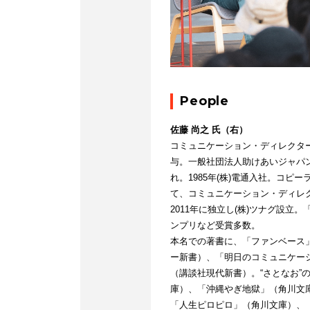
People
佐藤 尚之 氏（右）
コミュニケーション・ディレクター。
与。一般社団法人助けあいジャパン
れ。1985年(株)電通入社。コピ
て、コミュニケーション・ディレ
2011年に独立し(株)ツナグ設立
ンプリなど受賞多数。
本名での著書に、「ファンベース
ー新書）、「明日のコミュニケー
（講談社現代新書）。“さとなお”
庫）、「沖縄やぎ地獄」（角川文
「人生ピロピロ」（角川文庫）、