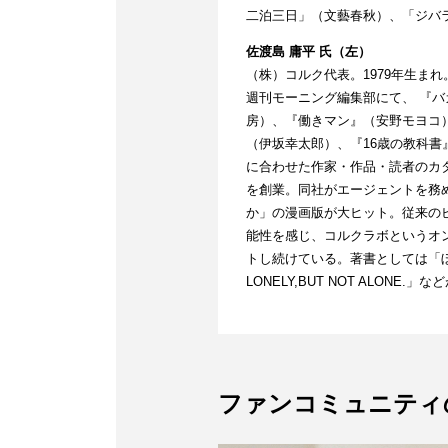
二泊三日」（文藝春秋）、「ジバ
佐渡島 庸平 氏（左）
（株）コルク代表。1979年生まれ
週刊モーニング編集部にて、 『バ
房）、『働きマン』（安野モヨコ）
（伊坂幸太郎）、『16歳の教科
に合わせた作家・作品・読者のカタ
を創業。同社がエージェントを務
か」の漫画版が大ヒット。従来の
能性を感じ、コルクラボというオ
トし続けている。著書としては「ぼ
LONELY,BUT NOT ALONE.」
ファンコミュニティ