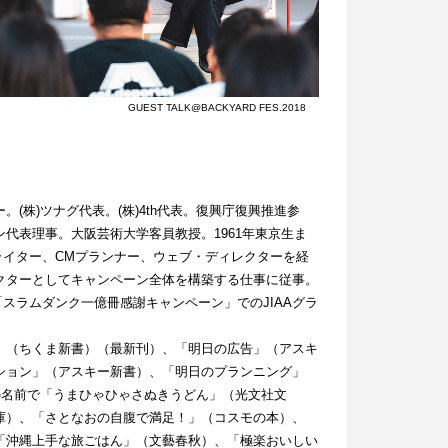
GUEST TALK@BACKYARD FES.2018
(株)ツナグ代表。(株)4th代表。復興庁復興推進参
代表理事。大阪芸術大学客員教授。1961年東京生ま
ーライター、CMプランナー、ウェブ・ディレクターを経
クターとしてキャンペーン全体を構築する仕事に従事。
。「スラムダンク一億冊感謝キャンペーン」でのJIAAグラ
」（ちくま新書）（最新刊）、「明日の広告」（アスキ
ション」（アスキー新書）、「明日のプランニング」
の名前で「うまひゃひゃさぬきうどん」（光文社文
庫）、「さとなおの自腹で満足！」（コスモの本）、
「沖縄上手な旅ごはん」（文藝春秋）、「極楽おいしい