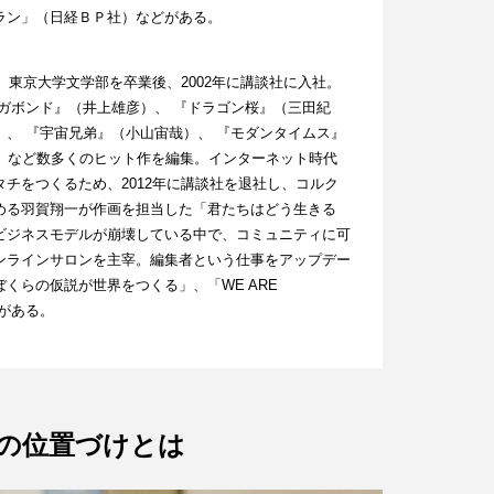
ラン」（日経ＢＰ社）などがある。
。東京大学文学部を卒業後、2002年に講談社に入社。
ガボンド』（井上雄彦）、 『ドラゴン桜』（三田紀
、 『宇宙兄弟』（小山宙哉）、 『モダンタイムス』
書』など数多くのヒット作を編集。インターネット時代
チをつくるため、2012年に講談社を退社し、コルク
める羽賀翔一が作画を担当した「君たちはどう生きる
ビジネスモデルが崩壊している中で、コミュニティに可
ンラインサロンを主宰。編集者という仕事をアップデー
くらの仮説が世界をつくる」、「WE ARE
などがある。
の位置づけとは