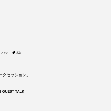
②
ファン
広告
ークセッション。
8 GUEST TALK